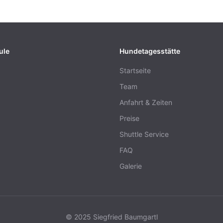
ule
Hundetagesstätte
Startseite
Team
g
Anfahrt & Zeiten
Preise
Shuttle Service
FAQ
Galerie
© 2025 Siegfried Baumgartl